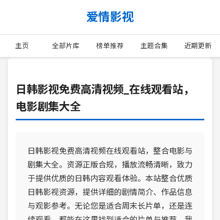
爱情影视
主页
全部片库
榜单推荐
主题合集
近期更新
日韩影视免费高清视频_在线观看站，
电影剧集大全
日韩影视免费高清视频在线观看站，整合电影与
剧集大全。资源正版合规，播放流畅清晰，致力
于提供优质的日韩内容观看体验。本站整合优质
日韩影视资源，提供详细的剧情简介、作品信息
与观影参考。无论您是适合周末长片单，还是连
续观看，都能在这里找到适合的片单与推荐。我