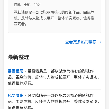
日韩 · 电影 · 2021
霓虹法则是一部以犯罪为核心的影视作品，围绕危
机、反转与人物成长展开，整体节奏紧凑，值得推
荐观看。...
查看更多热门推荐 →
最新整理
暴雪猎局
-
暴雪猎局是一部以战争为核心的影视作
品，围绕危机、反转与人物成长展开，整体节奏紧凑，
值得推荐观看。
风暴降临
-
风暴降临是一部以犯罪为核心的影视作
品，围绕危机、反转与人物成长展开，整体节奏紧凑，
值得推荐观看。